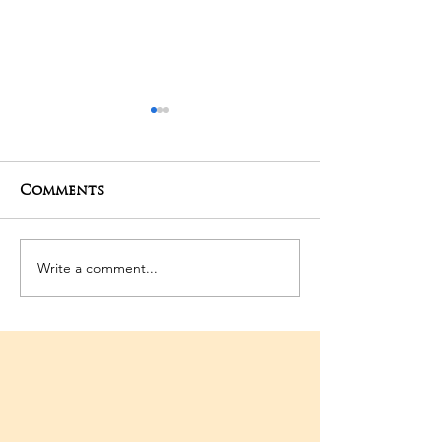
Comments
29-04-2025 Po
Write a comment...
Saneeswara Moola
Mantra Homam