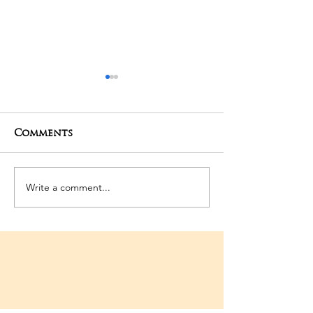
Comments
29-04-2025 Po
Write a comment...
Saneeswara Moola
Mantra Homam