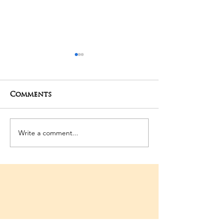
Comments
29-04-2025 Po
Write a comment...
Saneeswara Moola
Mantra Homam