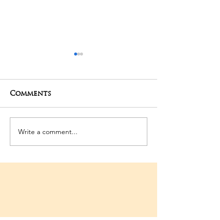
Comments
29-04-2025 Po
Write a comment...
Saneeswara Moola
Mantra Homam