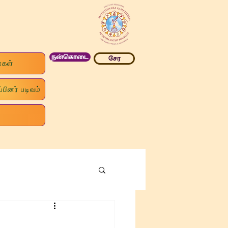
நன்கொடை
சேர
ைகள்
்பினர் படிவம்