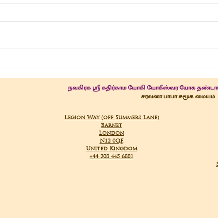
29-
Saneeswara Moola
Mantra Homam
நவகிரக ஸ்ரீ கதிர்காம யோகி யோகீஸ்வர யோக தண்டா
சரவண பாபா சமூக மையம்
Legion Way (off Summers Lane)
Barnet
London
N12 0QF
United Kingdom
+44 208 445 6881